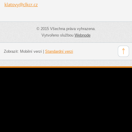
klatovy@
clkcr.cz
© 2015 Všechna práva vyhrazena.
Vytvořeno službou
Webnode
Zobrazit:
Mobilní verzi
|
Standardní verzi