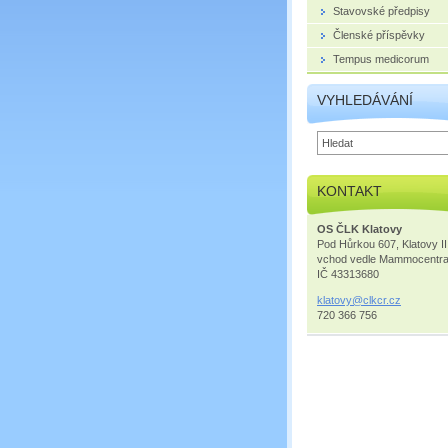
Stavovské předpisy
Členské příspěvky
Tempus medicorum
VYHLEDÁVÁNÍ
KONTAKT
OS ČLK Klatovy
Pod Hůrkou 607, Klatovy II
vchod vedle Mammocentr
IČ 43313680
klatovy@
clkcr.cz
720 366 756