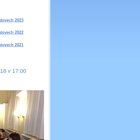
atovech 2023
atovech 2022
atovech 2021
018 v 17:00