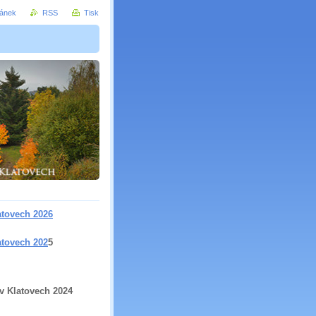
ránek
RSS
Tisk
atovech 2026
atovech 202
5
v Klatovech 2024