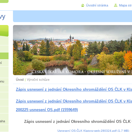
Úvodní stránka
Mapa st
vy
ní
Úvod
|
Výroční schůze
onu
Zápis usnesení z jednání Okresního shromáždění OS ČLK v Kl
Zápis usnesení z jednání Okresního shromáždění OS ČLK v Kl
200225 usnesení OS.pdf (1559649)
raha
Zápis usnesení z jednání Okresního shromáždění OS ČLK 
Usnesení OS-ČLK Klatovy-web-280324.pdf (1,7 MB)