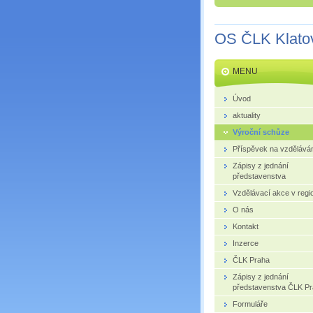
OS ČLK Klato
MENU
Úvod
aktuality
Výroční schůze
Příspěvek na vzdělává
Zápisy z jednání
představenstva
Vzdělávací akce v regi
O nás
Kontakt
Inzerce
ČLK Praha
Zápisy z jednání
představenstva ČLK P
Formuláře