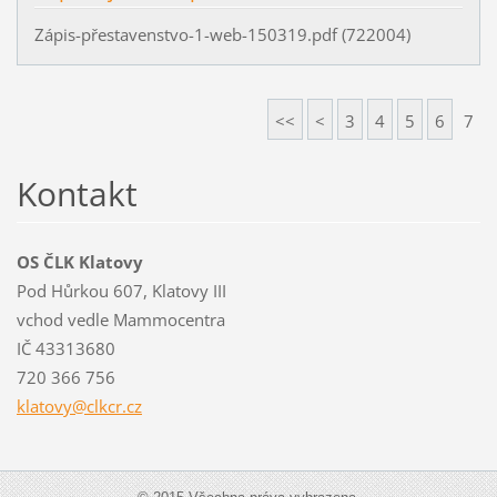
Zápis-přestavenstvo-1-web-150319.pdf (722004)
<<
<
3
4
5
6
7
Kontakt
OS ČLK Klatovy
Pod Hůrkou 607, Klatovy III
vchod vedle Mammocentra
IČ 43313680
720 366 756
klatovy@
clkcr.cz