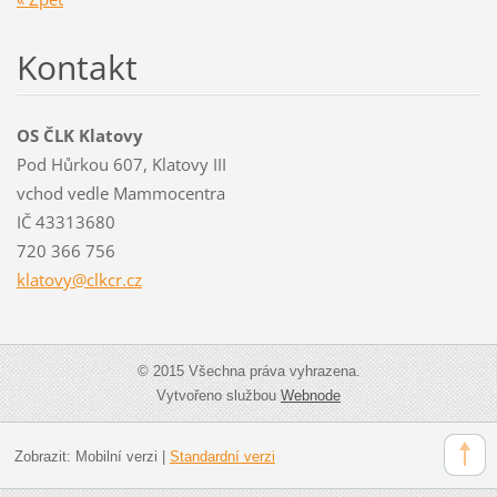
Kontakt
OS ČLK Klatovy
Pod Hůrkou 607, Klatovy III
vchod vedle Mammocentra
IČ 43313680
720 366 756
klatovy@
clkcr.cz
© 2015 Všechna práva vyhrazena.
Vytvořeno službou
Webnode
Zobrazit:
Mobilní verzi
|
Standardní verzi