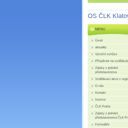
OS ČLK Klato
MENU
Úvod
aktuality
Výroční schůze
Příspěvek na vzdělává
Zápisy z jednání
představenstva
Vzdělávací akce v regi
O nás
Kontakt
Inzerce
ČLK Praha
Zápisy z jednání
představenstva ČLK P
Formuláře