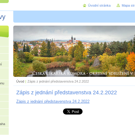
Úvodní stránka
Mapa st
vy
ní
Úvod
|
Zápis z jednání představenstva 24.2.2022
onu
Zápis z jednání představenstva 24.2.2022
Zápis z jednání představenstva 24.2.2022
raha