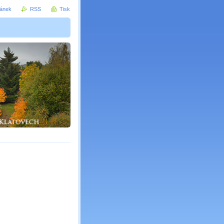
ránek
RSS
Tisk