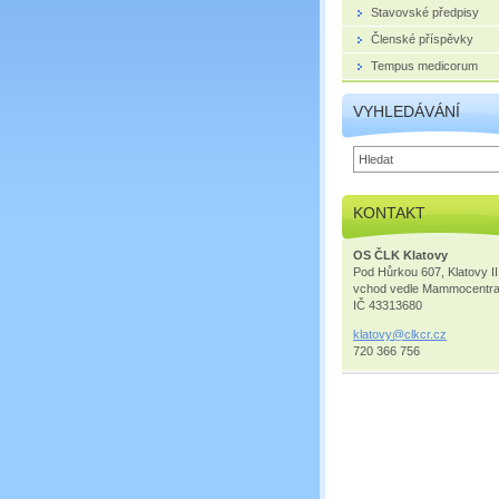
Stavovské předpisy
Členské příspěvky
Tempus medicorum
VYHLEDÁVÁNÍ
KONTAKT
OS ČLK Klatovy
Pod Hůrkou 607, Klatovy II
vchod vedle Mammocentr
IČ 43313680
klatovy@
clkcr.cz
720 366 756