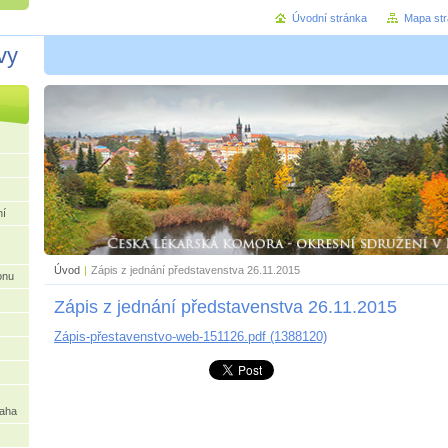
Úvodní stránka
Mapa st
vy
ní
Úvod
|
Zápis z jednání představenstva 26.11.2015
onu
Zápis z jednání představenstva 26.11.2015
Zápis-přestavenstvo-web-151126.pdf (1388120)
raha