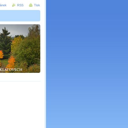
ránek
RSS
Tisk