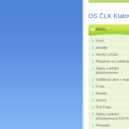
OS ČLK Klato
MENU
Úvod
aktuality
Výroční schůze
Příspěvek na vzdělává
Zápisy z jednání
představenstva
Vzdělávací akce v regi
O nás
Kontakt
Inzerce
ČLK Praha
Zápisy z jednání
představenstva ČLK P
Formuláře