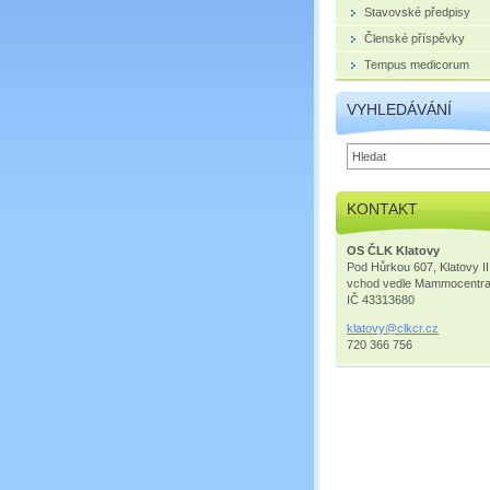
Stavovské předpisy
Členské příspěvky
Tempus medicorum
VYHLEDÁVÁNÍ
KONTAKT
OS ČLK Klatovy
Pod Hůrkou 607, Klatovy II
vchod vedle Mammocentr
IČ 43313680
klatovy@
clkcr.cz
720 366 756